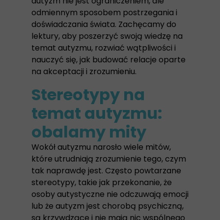
autyzm nie jest ograniczeniem, ale
odmiennym sposobem postrzegania i
doświadczania świata. Zachęcamy do
lektury, aby poszerzyć swoją wiedzę na
temat autyzmu, rozwiać wątpliwości i
nauczyć się, jak budować relacje oparte
na akceptacji i zrozumieniu.
Stereotypy na
temat autyzmu:
obalamy mity
Wokół autyzmu narosło wiele mitów,
które utrudniają zrozumienie tego, czym
tak naprawdę jest. Często powtarzane
stereotypy, takie jak przekonanie, że
osoby autystyczne nie odczuwają emocji
lub że autyzm jest chorobą psychiczną,
są krzywdzące i nie mają nic wspólnego