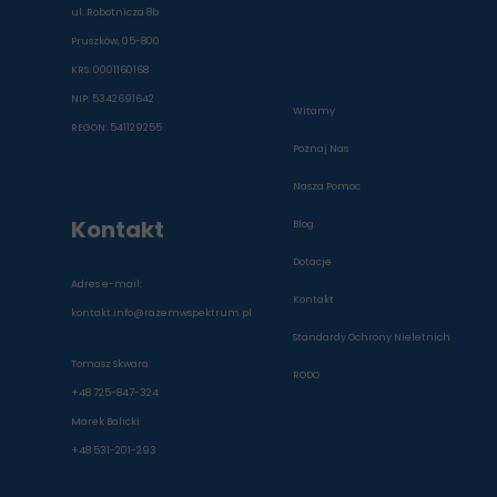
ul. Robotnicza 8b
Pruszków, 05-800
KRS: 0001160168
NIP: 5342691642
Witamy
REGON: 541129255
Poznaj Nas
Dołącz do RwS
Dołącz do Darczyńców
Nasza Pomoc
Darmowa konsultacja
Kontakt
Sprawozdania finansowe
Mikołajki 2025
Blog
Galeria
Dotacje
Adres e-mail:
Kontakt
kontakt.info@razemwspektrum.pl
Standardy Ochrony Nieletnich
Tomasz Skwara
RODO
+48 725-847-324
Marek Balicki
+48 531-201-293