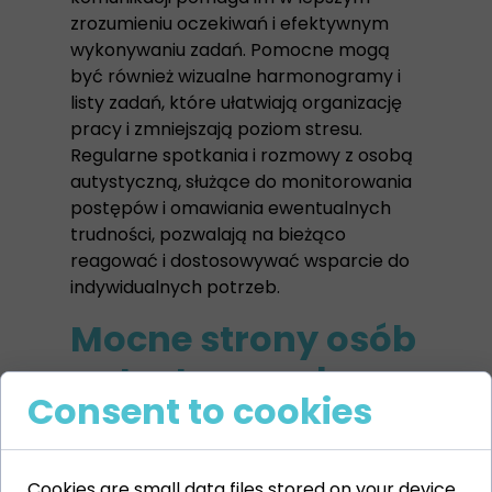
zrozumieniu oczekiwań i efektywnym
wykonywaniu zadań. Pomocne mogą
być również wizualne harmonogramy i
listy zadań, które ułatwiają organizację
pracy i zmniejszają poziom stresu.
Regularne spotkania i rozmowy z osobą
autystyczną, służące do monitorowania
postępów i omawiania ewentualnych
trudności, pozwalają na bieżąco
reagować i dostosowywać wsparcie do
indywidualnych potrzeb.
Mocne strony osób
autystycznych w
Consent to cookies
kontekście
zawodowym
Cookies are small data files stored on your device