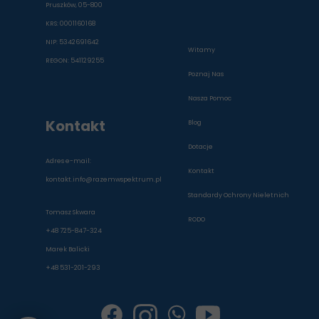
Pruszków, 05-800
KRS: 0001160168
NIP: 5342691642
Witamy
REGON: 541129255
Poznaj Nas
Dołącz do RwS
Dołącz do Darczyńców
Nasza Pomoc
Darmowa konsultacja
Kontakt
Sprawozdania finansowe
Mikołajki 2025
Blog
Galeria
Dotacje
Adres e-mail:
Kontakt
kontakt.info@razemwspektrum.pl
Standardy Ochrony Nieletnich
Tomasz Skwara
RODO
+48 725-847-324
Marek Balicki
+48 531-201-293