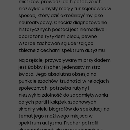
mistrzów prowadzi do hipotez, że ich
niezwykłe umysły mogły funkcjonować w
sposób, który dziś określilibyśmy jako
neuroatypowy. Chociaż diagnozowanie
historycznych postaci jest niemożliwe i
obarczone ryzykiem błędu, pewne
wzorce zachowań są uderzająco
zbieżne z cechami spektrum autyzmu.
Najczęściej przywoływanym przykładem
jest Bobby Fischer, jedenasty mistrz
świata. Jego absolutna obsesja na
punkcie szachów, trudności w relacjach
społecznych, potrzeba rutyny i
niezwykła zdolność do zapamiętywania
całych partii i książek szachowych
skłoniły wielu biografów do spekulacji na
temat jego możliwego miejsca w
spektrum autyzmu. Fischer potrafił
skoncentrować się na szachownicy z