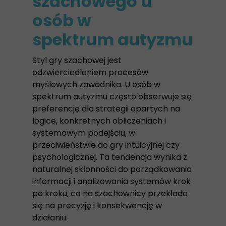
szachowego u
osób w
spektrum autyzmu
Styl gry szachowej jest
odzwierciedleniem procesów
myślowych zawodnika. U osób w
spektrum autyzmu często obserwuje się
preferencję dla strategii opartych na
logice, konkretnych obliczeniach i
systemowym podejściu, w
przeciwieństwie do gry intuicyjnej czy
psychologicznej. Ta tendencja wynika z
naturalnej skłonności do porządkowania
informacji i analizowania systemów krok
po kroku, co na szachownicy przekłada
się na precyzję i konsekwencję w
działaniu.