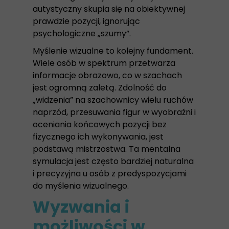
autystyczny skupia się na obiektywnej
prawdzie pozycji, ignorując
psychologiczne „szumy”.
Myślenie wizualne to kolejny fundament.
Wiele osób w spektrum przetwarza
informacje obrazowo, co w szachach
jest ogromną zaletą. Zdolność do
„widzenia” na szachownicy wielu ruchów
naprzód, przesuwania figur w wyobraźni i
oceniania końcowych pozycji bez
fizycznego ich wykonywania, jest
podstawą mistrzostwa. Ta mentalna
symulacja jest często bardziej naturalna
i precyzyjna u osób z predyspozycjami
do myślenia wizualnego.
Wyzwania i
możliwości w