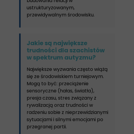
budowania relacji w
ustrukturyzowanym,
przewidywalnym środowisku.
Jakie są największe
trudności dla szachistów
w spektrum autyzmu?
Największe wyzwania często wiążą
się ze środowiskiem turniejowym.
Mogą to być: przeciążenie
sensoryczne (hałas, światła),
presja czasu, stres związany z
rywalizacją oraz trudności w
radzeniu sobie z nieprzewidzianymi
sytuacjami i silnymi emocjami po
przegranej partii.